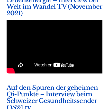
Lebensenergie – Interview bei
Welt im Wandel TV (November
2021)
Auf den Spuren der geheimen
Qi-Punkte – Interview beim
Schweizer Gesundheitssender
QS24.tv