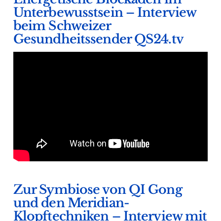
Unterbewusstsein – Interview
beim Schweizer
Gesundheitssender QS24.tv
Zur Symbiose von QI Gong
und den Meridian-
Klopftechniken – Interview mit