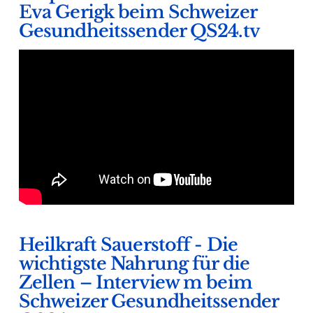
Eva Gerigk beim Schweizer
Gesundheitssender QS24.tv
Heilkraft Sauerstoff - Die
wichtigste Nahrung für die
Zellen – Interview m beim
Schweizer Gesundheitssender